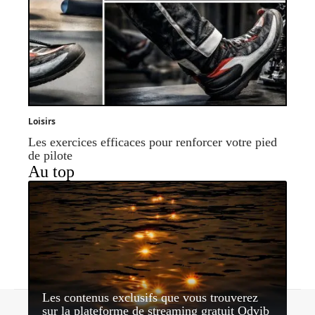
Loisirs
Les exercices efficaces pour renforcer votre pied
de pilote
Au top
Les contenus exclusifs que vous trouverez
Contact
Mentions légales
Sitemap
sur la plateforme de streaming gratuit Odvib