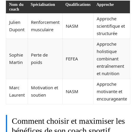
Nom du
Spécialisation
Qualifications
Approche
coach
Approche
Julien
Renforcement
NASM
scientifique et
Dupont
musculaire
structurée
Approche
holistique
Sophie
Perte de
FEFEA
combinant
Martin
poids
entraînement
et nutrition
Approche
Marc
Motivation et
NASM
motivante et
Laurent
soutien
encourageante
Comment choisir et maximiser les
bénéfices de son coach sportif