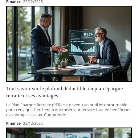
Finance
22/12/2025
Tout savoir sur le plafond déductible du plan épargne
retraite et ses avantages
Le Plan Épargne Retraite (PER) est devenu un outil incontournable
pour ceux qui cherchent à optimiser leur retraite tout en bénéficiant
d'avantages fiscaux. Comprendre
…
Finance
22/12/2025