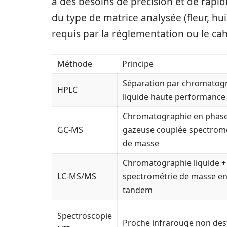
à des besoins de précision et de rapid
du type de matrice analysée (fleur, hui
requis par la réglementation ou le cah
Méthode
Principe
Séparation par chromatog
HPLC
liquide haute performance
Chromatographie en phas
GC-MS
gazeuse couplée spectrom
de masse
Chromatographie liquide +
LC-MS/MS
spectrométrie de masse e
tandem
Spectroscopie
Proche infrarouge non dest