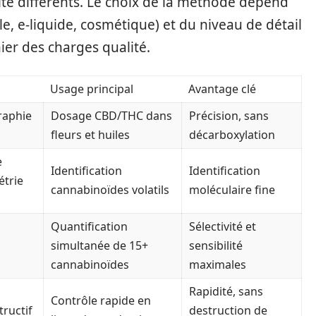
ité différents. Le choix de la méthode dépend
le, e-liquide, cosmétique) et du niveau de détail
ier des charges qualité.
Usage principal
Avantage clé
raphie
Dosage CBD/THC dans
Précision, sans
fleurs et huiles
décarboxylation
e
Identification
Identification
étrie
cannabinoïdes volatils
moléculaire fine
Quantification
Sélectivité et
n
simultanée de 15+
sensibilité
cannabinoïdes
maximales
Rapidité, sans
Contrôle rapide en
ructif
destruction de