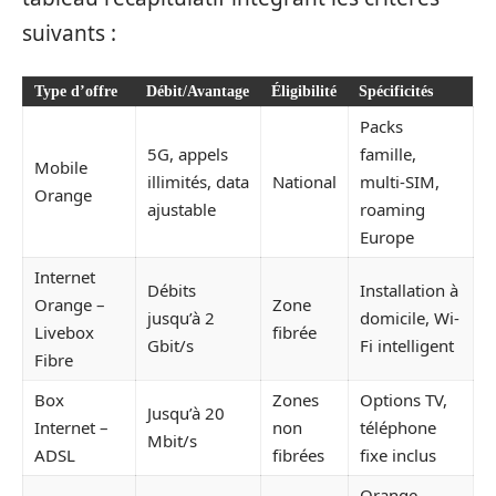
suivants :
Type d’offre
Débit/Avantage
Éligibilité
Spécificités
Packs
5G, appels
famille,
Mobile
illimités, data
National
multi-SIM,
Orange
ajustable
roaming
Europe
Internet
Débits
Installation à
Orange –
Zone
jusqu’à 2
domicile, Wi-
Livebox
fibrée
Gbit/s
Fi intelligent
Fibre
Box
Zones
Options TV,
Jusqu’à 20
Internet –
non
téléphone
Mbit/s
ADSL
fibrées
fixe inclus
Orange