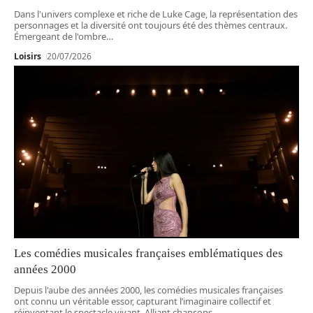
Dans l'univers complexe et riche de Luke Cage, la représentation des
personnages et la diversité ont toujours été des thèmes centraux.
Émergeant de l'ombre
…
Loisirs
20/07/2026
Les comédies musicales françaises emblématiques des
années 2000
Depuis l'aube des années 2000, les comédies musicales françaises
ont connu un véritable essor, capturant l’imaginaire collectif et
réinventant le spectacle vivant. Alliant chansons,
…