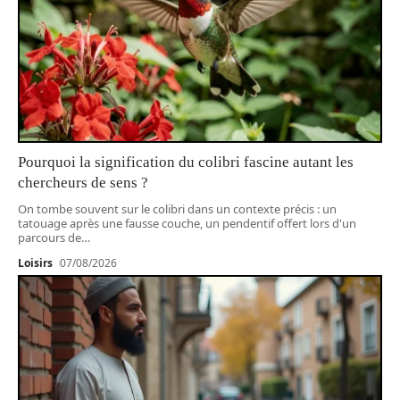
Pourquoi la signification du colibri fascine autant les
chercheurs de sens ?
On tombe souvent sur le colibri dans un contexte précis : un
tatouage après une fausse couche, un pendentif offert lors d'un
parcours de
…
Loisirs
07/08/2026