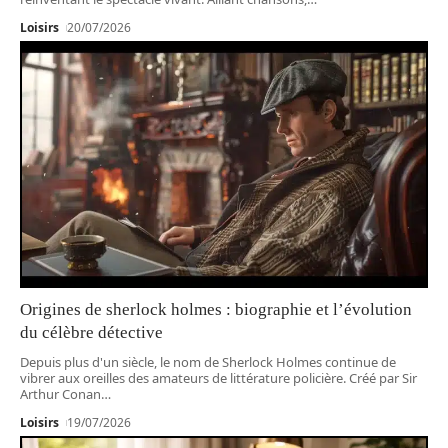
Loisirs
20/07/2026
Origines de sherlock holmes : biographie et l’évolution
du célèbre détective
Depuis plus d'un siècle, le nom de Sherlock Holmes continue de
vibrer aux oreilles des amateurs de littérature policière. Créé par Sir
Arthur Conan
…
Loisirs
19/07/2026