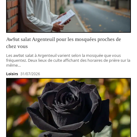
Aw9at salat Argenteuil pour les mosquées proches de
chez vous
Les aw9at salat à Argenteuil varient selon la mosquée que vous
fréquentez. Deux lieux de culte affichant des horaires de prière sur la
même
…
Loisirs
31/07/2026