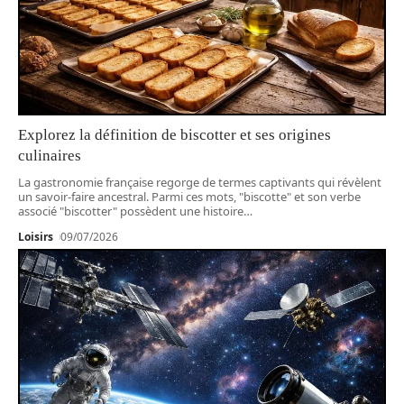
Explorez la définition de biscotter et ses origines
culinaires
La gastronomie française regorge de termes captivants qui révèlent
un savoir-faire ancestral. Parmi ces mots, "biscotte" et son verbe
associé "biscotter" possèdent une histoire
…
Loisirs
09/07/2026