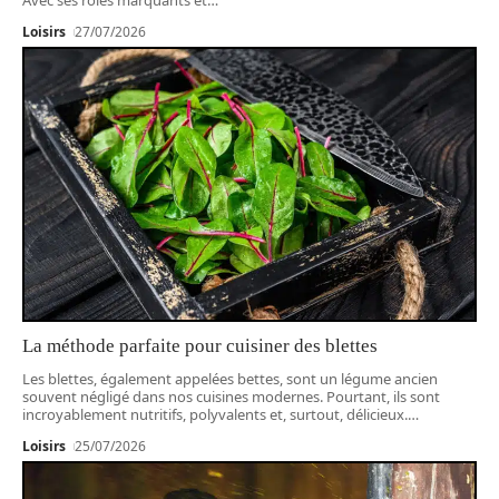
Loisirs
27/07/2026
La méthode parfaite pour cuisiner des blettes
Les blettes, également appelées bettes, sont un légume ancien
souvent négligé dans nos cuisines modernes. Pourtant, ils sont
incroyablement nutritifs, polyvalents et, surtout, délicieux.
…
Loisirs
25/07/2026