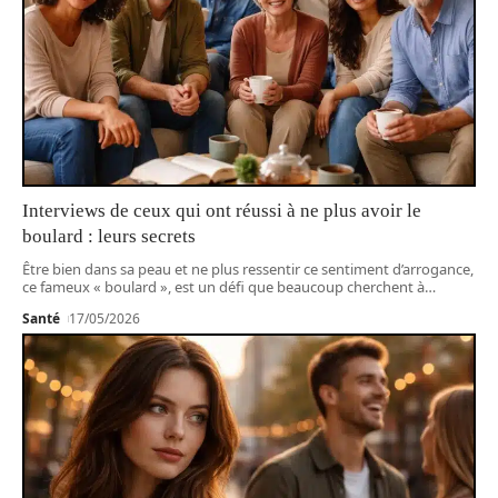
Interviews de ceux qui ont réussi à ne plus avoir le
boulard : leurs secrets
Être bien dans sa peau et ne plus ressentir ce sentiment d’arrogance,
ce fameux « boulard », est un défi que beaucoup cherchent à
…
Santé
17/05/2026