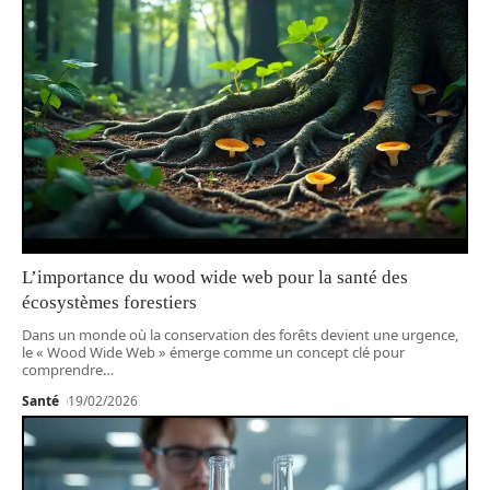
L’importance du wood wide web pour la santé des
écosystèmes forestiers
Dans un monde où la conservation des forêts devient une urgence,
le « Wood Wide Web » émerge comme un concept clé pour
comprendre
…
Santé
19/02/2026