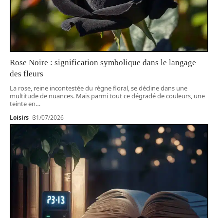
Rose Noire : signification symbolique dans le langage
des fleurs
La rose, reine incontestée du règne floral, se décline dans une
multitude de nuances. Mais parmi tout ce dégradé de couleurs, une
teinte en
…
Loisirs
31/07/2026