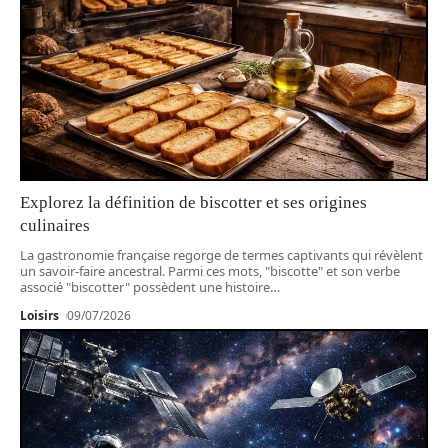
Explorez la définition de biscotter et ses origines
culinaires
La gastronomie française regorge de termes captivants qui révèlent
un savoir-faire ancestral. Parmi ces mots, "biscotte" et son verbe
associé "biscotter" possèdent une histoire
…
Loisirs
09/07/2026