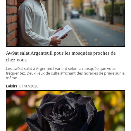
Aw9at salat Argenteuil pour les mosquées proches de
chez vous
Les aw9at salat à Argenteuil varient selon la mosquée que vous
fréquentez. Deux lieux de culte affichant des horaires de prière sur la
même
…
Loisirs
31/07/2026