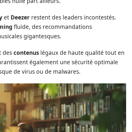
les nulle part ailleurs.
y
et
Deezer
restent des leaders incontestés.
ming
fluide, des recommandations
musicales gigantesques.
t des
contenus
légaux de haute qualité tout en
garantissent également une sécurité optimale
risque de virus ou de malwares.