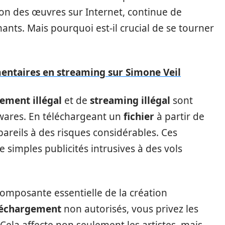
tion des œuvres sur Internet, continue de
nants. Mais pourquoi est-il crucial de se tourner
entaires en streaming sur Simone Veil
gement illégal
et de
streaming illégal
sont
lwares. En téléchargeant un
fichier
à partir de
areils à des risques considérables. Ces
 simples publicités intrusives à des vols
omposante essentielle de la création
éléchargement
non autorisés, vous privez les
Cela affecte non seulement les artistes, mais