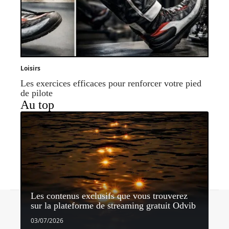
Loisirs
Les exercices efficaces pour renforcer votre pied
de pilote
Au top
Les contenus exclusifs que vous trouverez
Contact
Mentions légales
Sitemap
sur la plateforme de streaming gratuit Odvib
© 2026 | horizonnet.be
03/07/2026