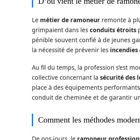
D’où vient le métier de ramon
Le
métier de ramoneur
remonte à plus
grimpaient dans les
conduits étroits
p
pénible souvent confié à de jeunes gar
la nécessité de prévenir les
incendies
Au fil du temps, la profession s’est m
collective concernant la
sécurité des
place à des équipements performants 
conduit de cheminée et de garantir u
Comment les méthodes modernes
De nos jours, le
ramoneur profession