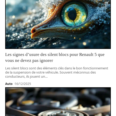
Les signes d’usure des silent blocs pour Renault 5 que
vous ne devez pas ignorer
Les silent blocs sont des éléments clés dans le bon fonctionnement
de la suspension de votre véhicule. Souvent méconnus des
conducteurs, ils jouent un
…
Auto
16/12/2025