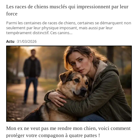
Les races de chiens musclés qui impressionnent par leur
force
Parmi les centaines de races de chiens, certaines se démarquent non
seulement par leur physique imposant, mais aussi par leur
tempérament distinctif. Ces canins
…
Actu
31/03/2026
Mon ex ne veut pas me rendre mon chien, voici comment
protéger votre compagnon à quatre pattes !