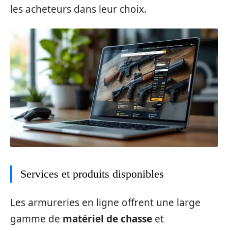
les acheteurs dans leur choix.
Services et produits disponibles
Les armureries en ligne offrent une large
gamme de
matériel de chasse
et