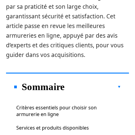
par sa praticité et son large choix,
garantissant sécurité et satisfaction. Cet
article passe en revue les meilleures
armureries en ligne, appuyé par des avis
d’experts et des critiques clients, pour vous
guider dans vos acquisitions.
Sommaire
Critères essentiels pour choisir son
armurerie en ligne
Services et produits disponibles