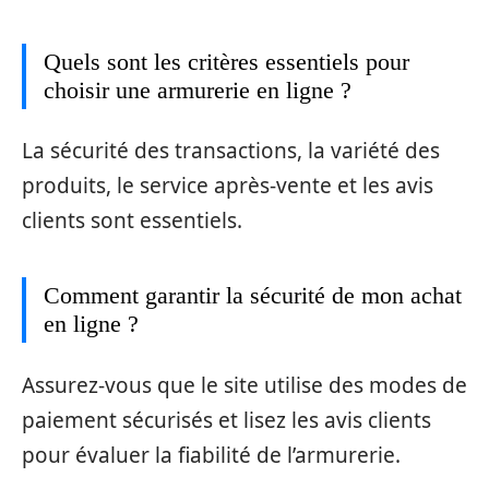
Quels sont les critères essentiels pour
choisir une armurerie en ligne ?
La sécurité des transactions, la variété des
produits, le service après-vente et les avis
clients sont essentiels.
Comment garantir la sécurité de mon achat
en ligne ?
Assurez-vous que le site utilise des modes de
paiement sécurisés et lisez les avis clients
pour évaluer la fiabilité de l’armurerie.