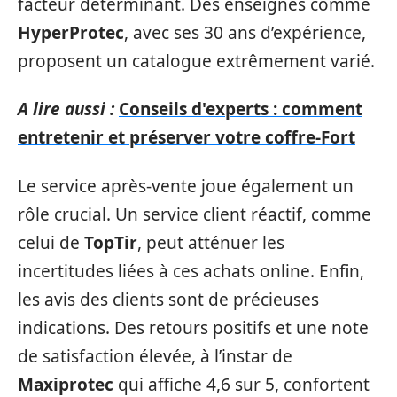
facteur déterminant. Des enseignes comme
HyperProtec
, avec ses 30 ans d’expérience,
proposent un catalogue extrêmement varié.
A lire aussi :
Conseils d'experts : comment
entretenir et préserver votre coffre-Fort
Le service après-vente joue également un
rôle crucial. Un service client réactif, comme
celui de
TopTir
, peut atténuer les
incertitudes liées à ces achats online. Enfin,
les avis des clients sont de précieuses
indications. Des retours positifs et une note
de satisfaction élevée, à l’instar de
Maxiprotec
qui affiche 4,6 sur 5, confortent