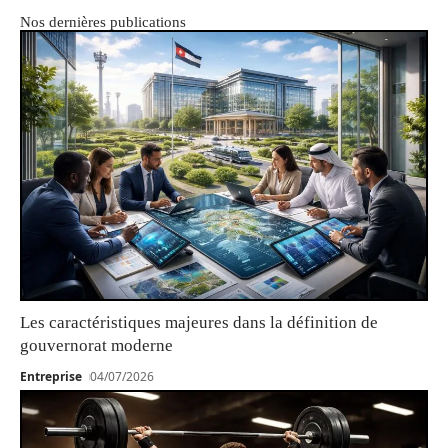
Nos dernières publications
Les caractéristiques majeures dans la définition de
gouvernorat moderne
Entreprise
04/07/2026