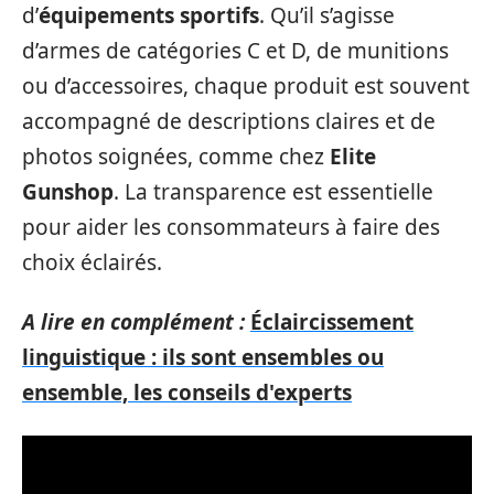
d’
équipements sportifs
. Qu’il s’agisse
d’armes de catégories C et D, de munitions
ou d’accessoires, chaque produit est souvent
accompagné de descriptions claires et de
photos soignées, comme chez
Elite
Gunshop
. La transparence est essentielle
pour aider les consommateurs à faire des
choix éclairés.
A lire en complément :
Éclaircissement
linguistique : ils sont ensembles ou
ensemble, les conseils d'experts