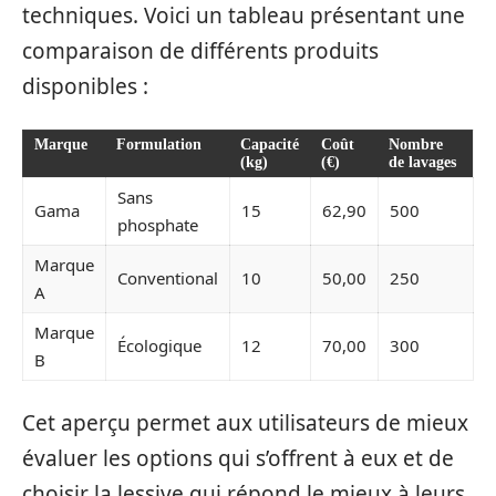
techniques. Voici un tableau présentant une
comparaison de différents produits
disponibles :
Marque
Formulation
Capacité
Coût
Nombre
(kg)
(€)
de lavages
Sans
Gama
15
62,90
500
phosphate
Marque
Conventional
10
50,00
250
A
Marque
Écologique
12
70,00
300
B
Cet aperçu permet aux utilisateurs de mieux
évaluer les options qui s’offrent à eux et de
choisir la lessive qui répond le mieux à leurs