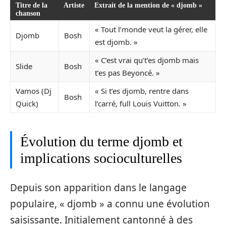
Titre de la
Artiste
Extrait de la mention de « djomb »
chanson
« Tout l’monde veut la gérer, elle
Djomb
Bosh
est djomb. »
« C’est vrai qu’t’es djomb mais
Slide
Bosh
t’es pas Beyoncé. »
Vamos (Dj
« Si t’es djomb, rentre dans
Bosh
Quick)
l’carré, full Louis Vuitton. »
Évolution du terme djomb et
implications socioculturelles
Depuis son apparition dans le langage
populaire, « djomb » a connu une évolution
saisissante. Initialement cantonné à des