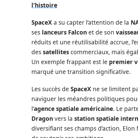
l'histoire
SpaceX
a su capter l’attention de la
N
ses
lanceurs Falcon
et de son
vaissea
réduits et une réutilisabilité accrue,
des
satellites
commerciaux, mais égal
Un exemple frappant est le
premier v
marqué une transition significative.
Les succès de
SpaceX
ne se limitent p
naviguer les méandres politiques pour
l’
agence spatiale américaine
. Le par
Dragon
vers la
station spatiale inter
diversifiant ses champs d’action, Elon