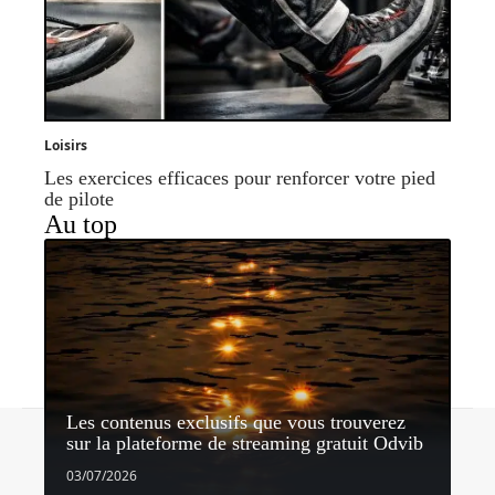
Loisirs
Les exercices efficaces pour renforcer votre pied
de pilote
Au top
Les contenus exclusifs que vous trouverez
Contact
Mentions légales
Sitemap
sur la plateforme de streaming gratuit Odvib
© 2026 | horizonnet.be
03/07/2026