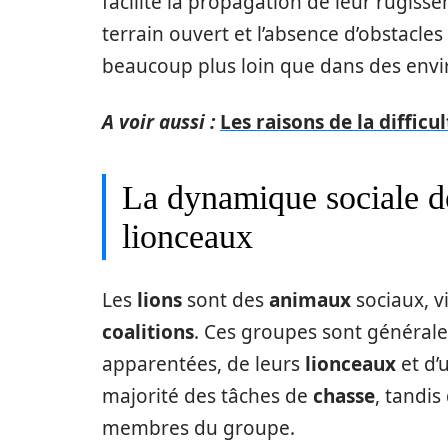
facilite la propagation de leur rugisse
terrain ouvert et l’absence d’obstacl
beaucoup plus loin que dans des env
A voir aussi :
Les raisons de la diffic
La dynamique sociale de
lionceaux
Les
lions
sont des
animaux
sociaux, v
coalitions
. Ces groupes sont généra
apparentées, de leurs
lionceaux
et d’
majorité des tâches de
chasse
, tandis
membres du groupe.