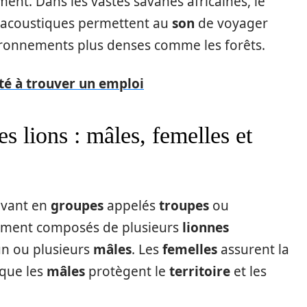
ment. Dans les vastes savanes africaines, le
es acoustiques permettent au
son
de voyager
ironnements plus denses comme les forêts.
ulté à trouver un emploi
s lions : mâles, femelles et
ivant en
groupes
appelés
troupes
ou
lement composés de plusieurs
lionnes
un ou plusieurs
mâles
. Les
femelles
assurent la
 que les
mâles
protègent le
territoire
et les