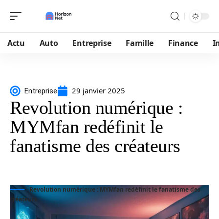
Actu
Auto
Entreprise
Famille
Finance
I
29 janvier 2025
Entreprise
Revolution numérique :
MYMfan redéfinit le
fanatisme des créateurs
Revolution numérique : MYMfan redéfinit le fanatisme des
créateurs