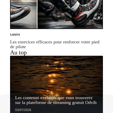
Loisirs
Les exercices efficaces pour renforcer votre pied
de pilote
Au top
Les contenus exclusifs que vous trouverez
Contact
Mentions légales
Sitemap
sur la plateforme de streaming gratuit Odvib
© 2026 | horizonnet.be
03/07/2026