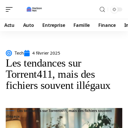
Actu
Auto
Entreprise
Famille
Finance
I
4 février 2025
Tech
Les tendances sur
Torrent411, mais des
fichiers souvent illégaux
Les tendances sur Torrent411, mais des fichiers souvent
illégaux