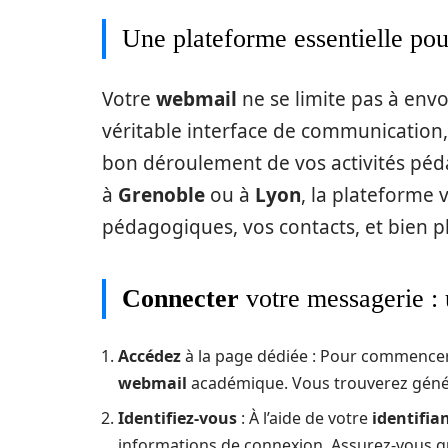
Une plateforme essentielle pou
Votre
webmail
ne se limite pas à envoy
véritable interface de communication
bon déroulement de vos activités péd
à
Grenoble
ou à
Lyon
, la plateforme 
pédagogiques, vos contacts, et bien p
Connecter
votre messagerie :
Accédez
à la page dédiée : Pour commencer,
webmail
académique. Vous trouverez généra
Identifiez-vous
: À l’aide de votre
identifia
informations de connexion. Assurez-vous qu