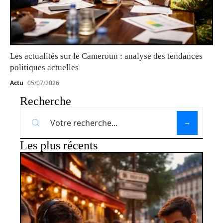
Les actualités sur le Cameroun : analyse des tendances
politiques actuelles
Actu
05/07/2026
Recherche
Les plus récents