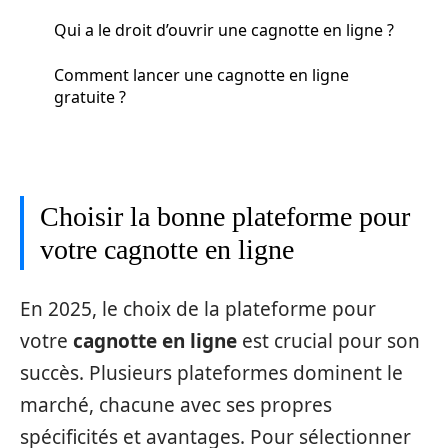
Qui a le droit d’ouvrir une cagnotte en ligne ?
Comment lancer une cagnotte en ligne
gratuite ?
Choisir la bonne plateforme pour
votre cagnotte en ligne
En 2025, le choix de la plateforme pour
votre
cagnotte en ligne
est crucial pour son
succès. Plusieurs plateformes dominent le
marché, chacune avec ses propres
spécificités et avantages. Pour sélectionner