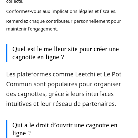
collecte.
Conformez-vous aux implications légales et fiscales.
Remerciez chaque contributeur personnellement pour
maintenir l’engagement.
Quel est le meilleur site pour créer une
cagnotte en ligne ?
Les plateformes comme Leetchi et Le Pot
Commun sont populaires pour organiser
des cagnottes, grâce à leurs interfaces
intuitives et leur réseau de partenaires.
Qui a le droit d’ouvrir une cagnotte en
ligne ?