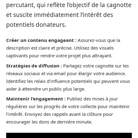
percutant, qui reflète l’objectif de la cagnotte
et suscite immédiatement l’intérêt des
potentiels donateurs.
Créer un contenu engageant :
Assurez-vous que la
description est claire et précise. Utilisez des visuels
captivants pour rendre votre projet plus attrayant.
Stratégies de diffusion :
Partagez votre cagnotte sur les
réseaux sociaux et via email pour élargir votre audience.
Identifiez les relais d’influence potentiels qui peuvent vous
aider à atteindre un public plus large.
Maintenir l’engagement :
Publiez des mises à jour
régulières sur les progrès de votre collecte pour maintenir
l’intérêt. Envoyez des rappels avant la clôture pour
encourager les dons de dernière minute.