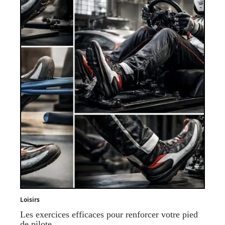
Loisirs
Les exercices efficaces pour renforcer votre pied
de pilote