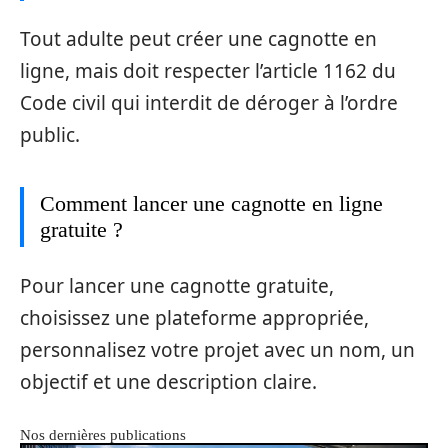
Tout adulte peut créer une cagnotte en
ligne, mais doit respecter l’article 1162 du
Code civil qui interdit de déroger à l’ordre
public.
Comment lancer une cagnotte en ligne
gratuite ?
Pour lancer une cagnotte gratuite,
choisissez une plateforme appropriée,
personnalisez votre projet avec un nom, un
objectif et une description claire.
Nos dernières publications