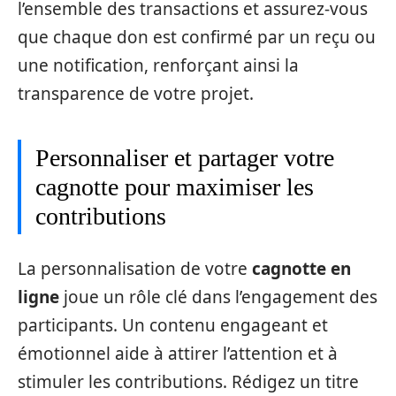
l’ensemble des transactions et assurez-vous
que chaque don est confirmé par un reçu ou
une notification, renforçant ainsi la
transparence de votre projet.
Personnaliser et partager votre
cagnotte pour maximiser les
contributions
La personnalisation de votre
cagnotte en
ligne
joue un rôle clé dans l’engagement des
participants. Un contenu engageant et
émotionnel aide à attirer l’attention et à
stimuler les contributions. Rédigez un titre