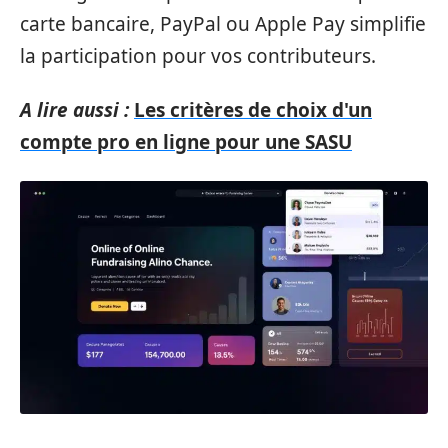
carte bancaire, PayPal ou Apple Pay simplifie
la participation pour vos contributeurs.
A lire aussi :
Les critères de choix d'un
compte pro en ligne pour une SASU