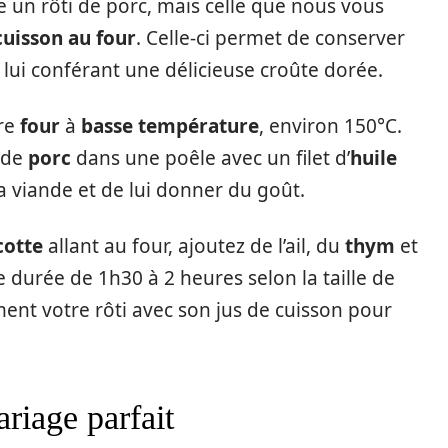
e un rôti de porc, mais celle que nous vous
cuisson au four
. Celle-ci permet de conserver
n lui conférant une délicieuse croûte dorée.
tre
four
à
basse température
, environ 150°C.
i de
porc
dans une poêle avec un filet d’
huile
a viande et de lui donner du goût.
cotte
allant au four, ajoutez de l’ail, du
thym
et
durée de 1h30 à 2 heures selon la taille de
ment votre rôti avec son jus de cuisson pour
ariage parfait