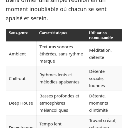
moment inoubliable où chacun se sent
apaisé et serein.
Sous-genre
Caractéristiques
Utilisation
recommandée
Texturas sonores
Méditation,
Ambient
éthérées, sans rythme
détente
marqué
Détente
Rythmes lents et
Chill-out
sociale,
mélodies apaisantes
lounges
Basses profondes et
Détente,
Deep House
atmosphères
moments
mélancoliques
d’intimité
Travail créatif,
Tempo lent,
Downtempo
relaxation