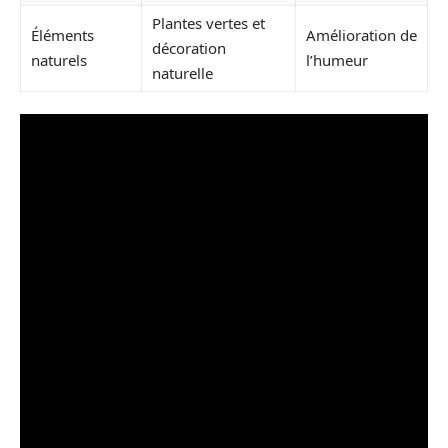
Plantes vertes et
Éléments
Amélioration de
décoration
naturels
l’humeur
naturelle