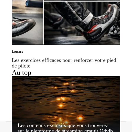
Loisirs
Les exercices efficaces pour renforcer votre pied
de pilote
Au top
Les contenus exclusifs que vous trouverez
Contact
Mentions légales
Sitemap
sur la plateforme de streaming gratuit Odvib