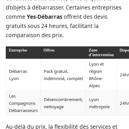
d’objets à débarrasser. Certaines entreprises
comme
Yes-Débarras
offrent des devis
gratuits sous 24 heures, facilitant la
comparaison des prix.
Entreprise
Offres
Zone
Dispo
d’intervention
Lyon et
Débarras
Pack gratuit,
région
24h
Lyon
indemnisé, complet
Rhône-
Alpes
Les
Désencombrement,
Lyon
Compagnons
24h
nettoyage
métropole
Débarrasseurs
Au-delà du prix, la flexibilité des services et