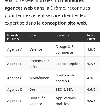
Voici une sélection des 10
meilleures
agences web
dans la Drôme, reconnues
pour leur excellent service client et leur
expertise dans la
conception site web
.
Nom de
Ville
Spécialité
Avis
l’Agence
Client
Design & E-
Agence A
Valence
4.8/5
commerce
Romans-sur-
Agence B
Éco-conception
4.7/5
Isère
Stratégie de
Agence C
Montélimar
4.9/5
contenu
Agence D
Die
SEO & SEA
4.6/5
Bourg-lès-
Applications
Agence E
4.5/5
Valence
mobiles