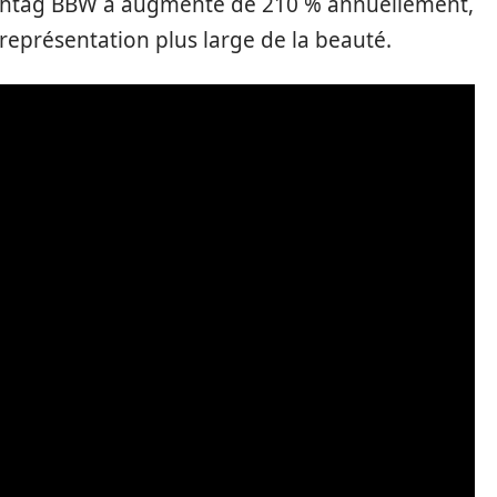
 hashtag BBW a augmenté de 210 % annuellement,
 représentation plus large de la beauté.