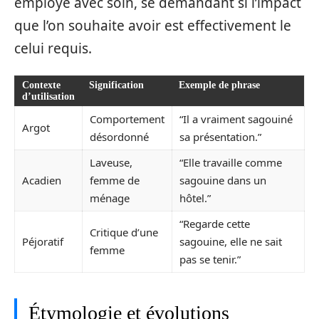
employé avec soin, se demandant si l’impact
que l’on souhaite avoir est effectivement le
celui requis.
Contexte
Signification
Exemple de phrase
d’utilisation
Comportement
“Il a vraiment sagouiné
Argot
désordonné
sa présentation.”
Laveuse,
“Elle travaille comme
Acadien
femme de
sagouine dans un
ménage
hôtel.”
“Regarde cette
Critique d’une
Péjoratif
sagouine, elle ne sait
femme
pas se tenir.”
Étymologie et évolutions