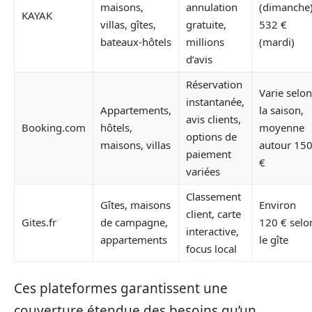
maisons,
annulation
(dimanche)
KAYAK
villas, gîtes,
gratuite,
532 €
bateaux-hôtels
millions
(mardi)
d’avis
Réservation
Varie selon
instantanée,
Appartements,
la saison,
avis clients,
Booking.com
hôtels,
moyenne
options de
maisons, villas
autour 15
paiement
€
variées
Classement
Gîtes, maisons
Environ
client, carte
Gites.fr
de campagne,
120 € selo
interactive,
appartements
le gîte
focus local
Ces plateformes garantissent une
couverture étendue des besoins qu’un