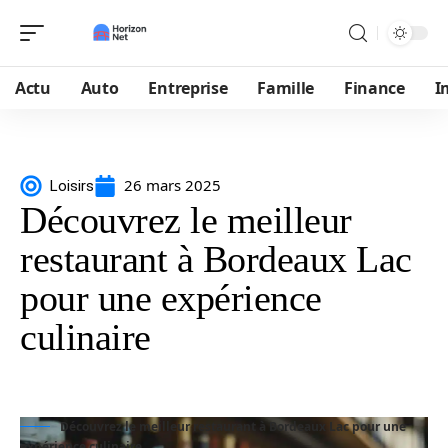
Actu
Auto
Entreprise
Famille
Finance
I
26 mars 2025
Loisirs
Découvrez le meilleur
restaurant à Bordeaux Lac
pour une expérience
culinaire
Découvrez le meilleur restaurant à Bordeaux Lac pour une
expérience culinaire