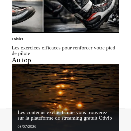
Loisirs
Les exercices efficaces pour renforcer votre pied
de pilote
Au top
Les contenus exclusifs que vous trouverez
Contact
Mentions légales
Sitemap
sur la plateforme de streaming gratuit Odvib
© 2026 | horizonnet.be
03/07/2026