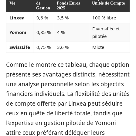
Vie
de
Fonds Euros
Unités de Compte
Gestion
2025
Linxea
0,6 %
3,5 %
100 % libre
Diversifiée et
Yomoni
0,85 %
4 %
pilotée
SwissLife
0,75 %
3,6 %
Mixte
Comme le montre ce tableau, chaque option
présente ses avantages distincts, nécessitant
une analyse personnelle selon les objectifs
financiers individuels. La flexibilité des unités
de compte offerte par Linxea peut séduire
ceux en quête de liberté totale, tandis que
l’expertise en gestion pilotée de Yomoni
attire ceux préférant déléguer leurs