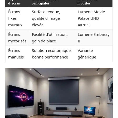
d’écran
principales
modèles
Écrans
Surface tendue,
Lumene Movie
fixes
qualité d’image
Palace UHD
muraux
élevée
4K/8K
Écrans
Facilité d’utilisation,
Lumene Embassy
motorisés
gain de place
II
Écrans
Solution économique,
Variante
manuels
bonne performance
générique