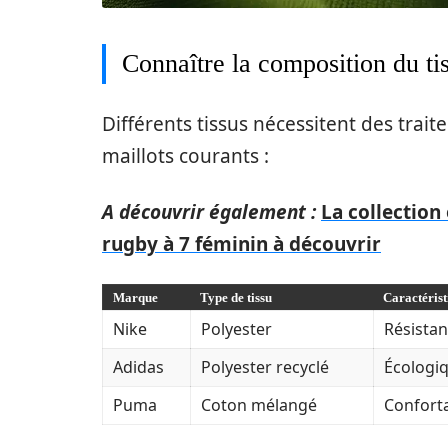
Connaître la composition du ti
Différents tissus nécessitent des trai
maillots courants :
A découvrir également :
La collection
rugby à 7 féminin à découvrir
Marque
Type de tissu
Caractérist
Nike
Polyester
Résistant
Adidas
Polyester recyclé
Écologiq
Puma
Coton mélangé
Conforta