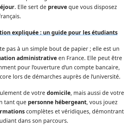
séjour
. Elle sert de
preuve
que vous disposez
français.
tion expliquée : un guide pour les étudiants
te pas à un simple bout de papier ; elle est un
uation administrative
en France. Elle peut être
amment pour l’ouverture d’un compte bancaire,
ore lors de démarches auprès de l’université.
seulement de votre
domicile
, mais aussi de votre
En tant que
personne hébergeant
, vous jouez
ormations
complètes et véridiques, démontrant
tudiant dans son parcours.