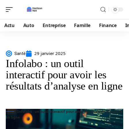
Actu
Auto
Entreprise
Famille
Finance
I
29 janvier 2025
Santé
Infolabo : un outil
interactif pour avoir les
résultats d’analyse en ligne
Infolabo : un outil interactif pour avoir les résultats d'analyse
en ligne